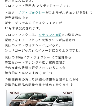
皆さまこんにちは。
フロアマット専門店 アルティジャーノです。
トヨタ
ノア・ヴォクシー
がフルモデルチェンジを受けて
販売好調の中で
派生モデルである「エスクワイア」が
10月末頃発売されます。
フロントマスクには、
クラウン210系
でお馴染みの
縦格子をモチーフとした大型グリルが装着され
現行のノア・ヴォクシーと比べると、
少し「ゴージャス」なイメージになるようですね。
現行の 80系ノア・ヴォクシー にて定評ある
豊富なシートアレンジや広い室内空間が
そのままの状態で確保されていることも
魅力的だと思いますね (´w｀*)
今後関係者の方より詳細な情報をお聞きしながら
段階的に商品の開発作業を進めて参ります ♪