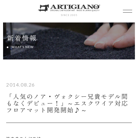
SINCE 2005
新着情報
WHAT’S NEW
2014.08.26
「人気のノア・ヴォクシー兄貴モデル間
もなくデビュー！」～エスクワイア対応
フロアマット開発開始♪～