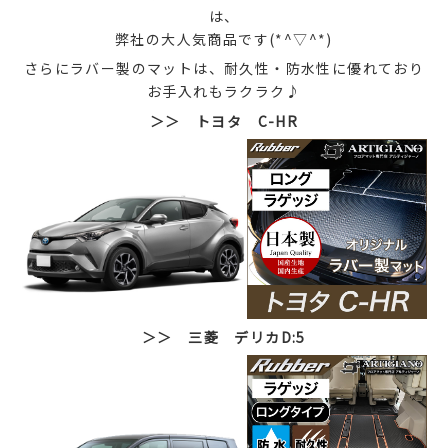
は、
弊社の大人気商品です(*^▽^*)
さらにラバー製のマットは、耐久性・防水性に優れており
お手入れもラクラク♪
＞＞ トヨタ C-HR
＞＞ 三菱 デリカD:5