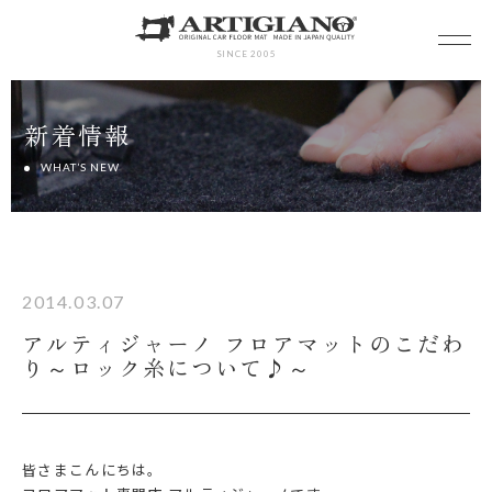
SINCE 2005
新着情報
WHAT’S NEW
2014.03.07
アルティジャーノ フロアマットのこだわ
り～ロック糸について♪～
皆さまこんにちは。