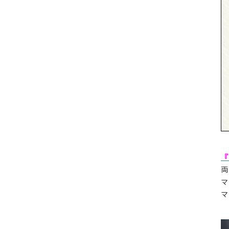
『
両
マ
マ