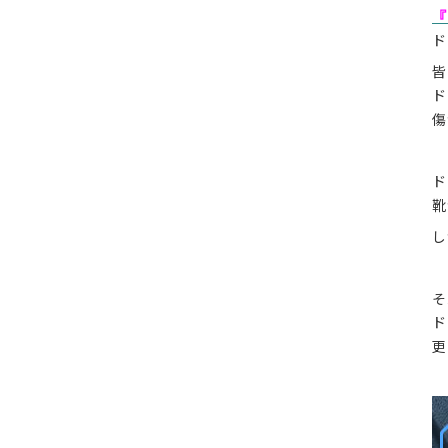
『
ド
皆
ド
傷
ド
靴
し
そ
ド
更