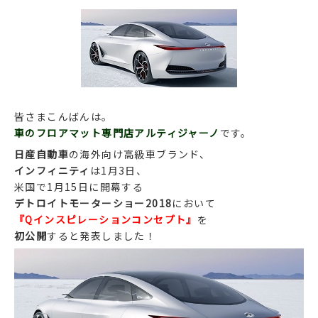
皆さまこんばんは。
車のフロアマット専門店アルティジャーノ
です。
日産自動車
の海外向け高級車ブランド、
インフィニティ
は1月3日、
米国で1月15日に開幕する
デトロイトモーターショー2018
において
『Qインスピレーションコンセプト』
を
初公開
すると発表しました！