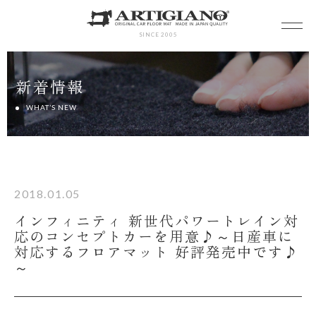
SINCE 2005
新着情報
WHAT’S NEW
2018.01.05
インフィニティ 新世代パワートレイン対
応のコンセプトカーを用意♪～日産車に
対応するフロアマット 好評発売中です♪
～