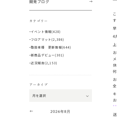
開発ブログ
こ
す
カテゴリー
早
イベント情報
(428)
4
フロアマット
(2,386)
上
取扱車種 更新情報
(644)
お
新商品デビュー
(301)
メ
近況報告
(2,153)
休
何
お
アーカイブ
全
キ
お
*
2026年8月
送