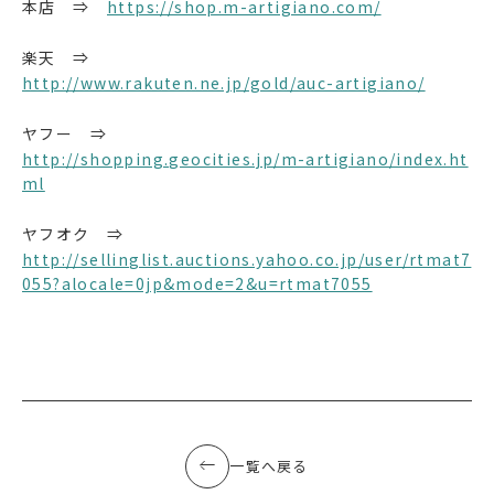
本店 ⇒
https://shop.m-artigiano.com/
楽天 ⇒
http://www.rakuten.ne.jp/gold/auc-artigiano/
ヤフー ⇒
http://shopping.geocities.jp/m-artigiano/index.ht
ml
ヤフオク ⇒
http://sellinglist.auctions.yahoo.co.jp/user/rtmat7
055?alocale=0jp&mode=2&u=rtmat7055
一覧へ戻る