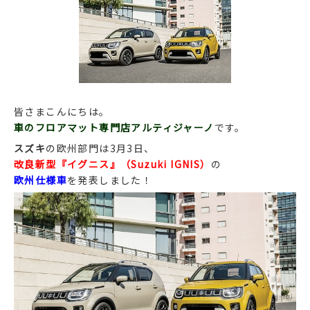
皆さまこんにちは。
車のフロアマット専門店アルティジャーノ
です。
スズキ
の欧州部門は3月3日、
改良新型『イグニス』（Suzuki IGNIS）
の
欧州仕様車
を発表しました！