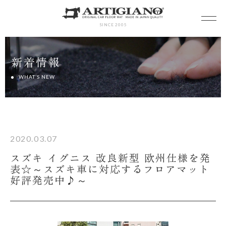
SINCE 2005
新着情報
WHAT’S NEW
2020.03.07
スズキ イグニス 改良新型 欧州仕様を発
表☆～スズキ車に対応するフロアマット
好評発売中♪～