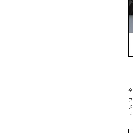
全
ラ
ボ
ス