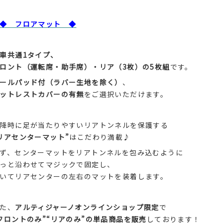
◆ フロアマット ◆
車共通1タイプ、
ロント（運転席・助手席）・リア（3枚）の5枚組
です。
ールパッド付（ラバー生地を除く）
、
ットレストカバーの有無
をご選択いただけます。
降時に足が当たりやすいリアトンネルを保護する
リアセンターマット”
はこだわり満載♪
ず、センターマットをリアトンネルを包み込むように
っと沿わせてマジックで固定し、
いてリアセンターの左右のマットを装着します。
た、
アルティジャーノオンラインショップ限定
で
フロントのみ”“リアのみ”の単品商品を販売
しております！