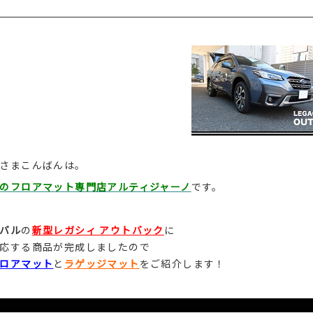
さまこんばんは。
のフロアマット専門店アルティジャーノ
です。
バル
の
新型レガシィ アウトバック
に
応する商品が完成しましたので
ロアマット
と
ラゲッジマット
をご紹介します！