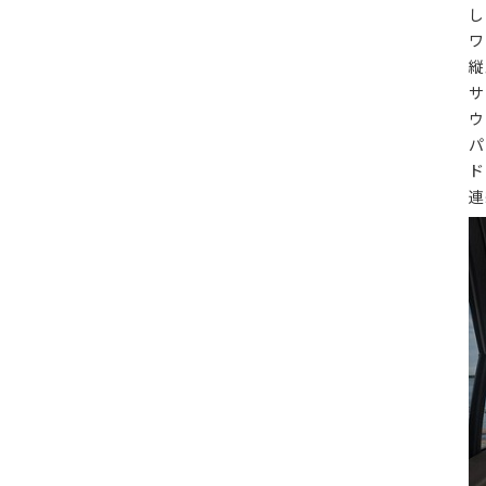
し
ワ
縦
サ
ウ
パ
ド
連