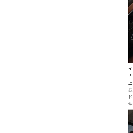
イ
ナ
上
拡
ド
伸