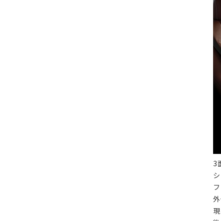
3
シ
フ
外
現