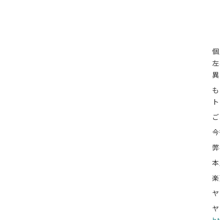
個
左
異
も
ト
ご
今
弊
h