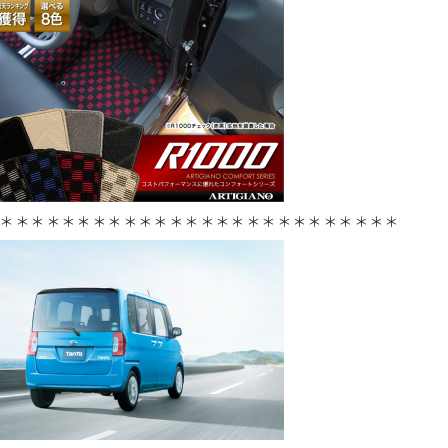
＊＊＊＊＊＊＊＊＊＊＊＊＊＊＊＊＊＊＊＊＊＊＊＊＊＊