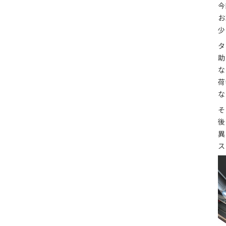
今
お
少
タ
助
な
荷
な
そ
後
異
ス