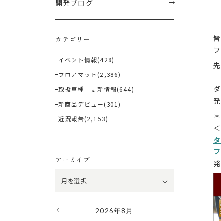
開発ブログ
皆
カテゴリー
フ
イベント情報
(428)
先
フロアマット
(2,386)
取扱車種 更新情報
(644)
発
新商品デビュー
(301)
＊
近況報告
(2,153)
＜
タ
フ
アーカイブ
発
2026年8月