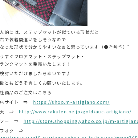
人的には、ステップマットが似ている形状だと
右で装着間違いをしそうなので
なった形状で分かりやすいなぁと思っています（●≧艸≦）゛
うすぐフロアマット・ステップマット・
ランクマットを発売いたします！
検討いただけましたら幸いです♪
後ともどうぞ宜しくお願いいたします。
社商品のご注文はこちら
本店サイト ⇒
https://shop.m-artigiano.com/
楽天 ⇒
http://www.rakuten.ne.jp/gold/auc-artigiano/
ヤフー ⇒
http://store.shopping.yahoo.co.jp/m-artigian
ヤフオク ⇒
ttp://storeuser15.auctions.yahoo.co.jp/jp/user/rtmat