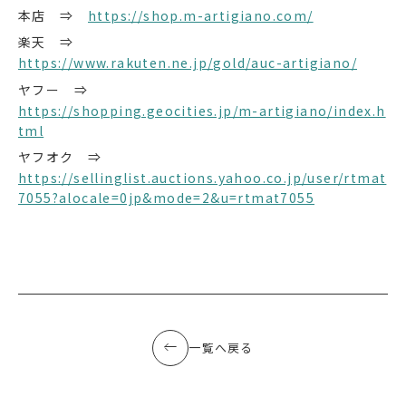
本店 ⇒
https://shop.m-artigiano.com/
楽天 ⇒
https://www.rakuten.ne.jp/gold/auc-artigiano/
ヤフー ⇒
https://shopping.geocities.jp/m-artigiano/index.h
tml
ヤフオク ⇒
https://sellinglist.auctions.yahoo.co.jp/user/rtmat
7055?alocale=0jp&mode=2&u=rtmat7055
一覧へ戻る