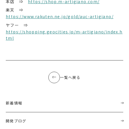
本店 ⇒
https://shop.m-artigiano.com/
楽天 ⇒
https://www.rakuten.ne.jp/gold/auc-artigiano/
ヤフー ⇒
https://shopping.geocities.jp/m-artigiano/index.h
tml
一覧へ戻る
新着情報
開発ブログ