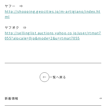
ヤフー ⇒
http://shopping.geocities.jp/m-artigiano/index.ht
ml
ヤフオク ⇒
http://sellinglist.auctions.yahoo.co.jp/user/rtmat7
055?alocale=0jp&mode=2&u=rtmat7055
一覧へ戻る
新着情報