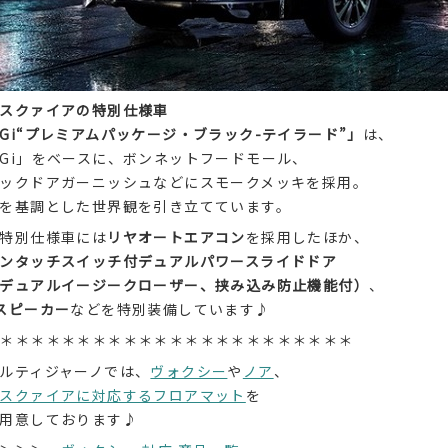
スクァイアの特別仕様車
Gi“プレミアムパッケージ・ブラック-テイラード”」
は、
Gi」をベースに、ボンネットフードモール、
ックドアガーニッシュなどにスモークメッキを採用。
を基調とした世界観を引き立てています。
特別仕様車には
リヤオートエアコン
を採用したほか、
ンタッチスイッチ付デュアルパワースライドドア
デュアルイージークローザー、挟み込み防止機能付）
、
スピーカー
などを特別装備しています♪
＊＊＊＊＊＊＊＊＊＊＊＊＊＊＊＊＊＊＊＊＊＊＊
ルティジャーノでは、
ヴォクシー
や
ノア
、
スクァイアに対応するフロアマット
を
用意しております♪