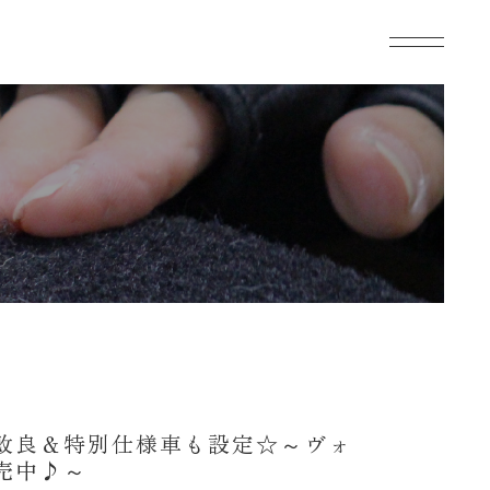
部改良＆特別仕様車も設定☆～ヴォ
売中♪～