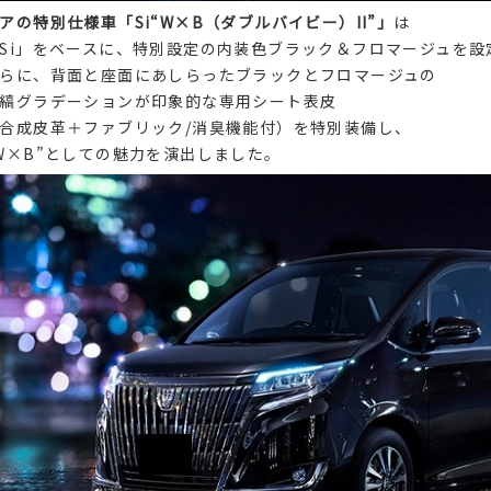
アの特別仕様車「Si“W×B（ダブルバイビー）II”」
は
Si」をベースに、特別設定の内装色ブラック＆フロマージュを設
らに、背面と座面にあしらったブラックとフロマージュの
縞グラデーションが印象的な専用シート表皮
合成皮革＋ファブリック/消臭機能付）を特別装備し、
W×B”としての魅力を演出しました。