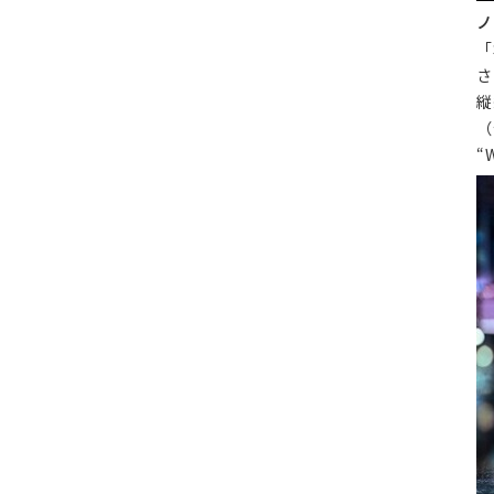
ノ
「
さ
縦
（
“