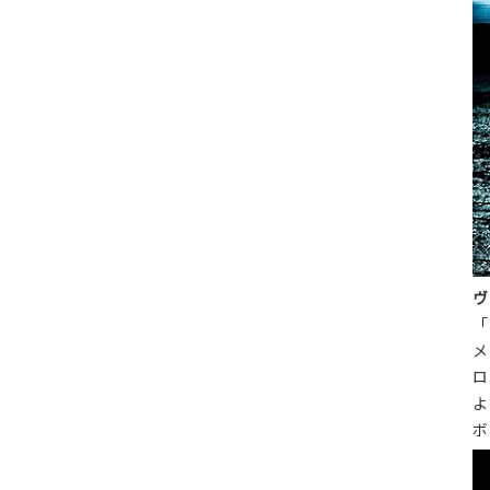
ヴ
「
メ
ロ
よ
ボ