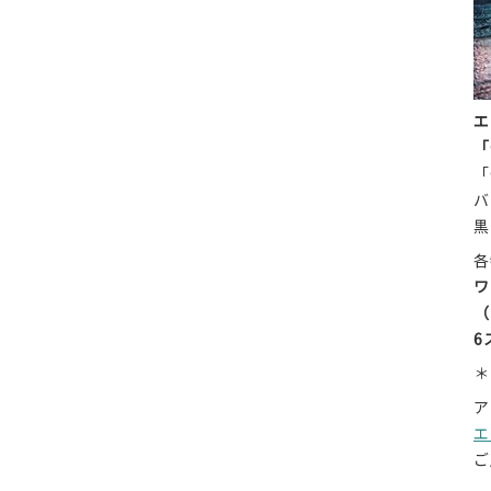
エ
「
「
バ
黒
各
ワ
（
6
＊
ア
エ
ご