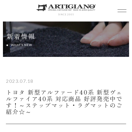
SINCE 2005
新着情報
WHAT’S NEW
2023.07.18
トヨタ 新型アルファード40系 新型ヴェ
ルファイア40系 対応商品 好評発売中で
す！～ステップマット・ラグマットのご
紹介☆～