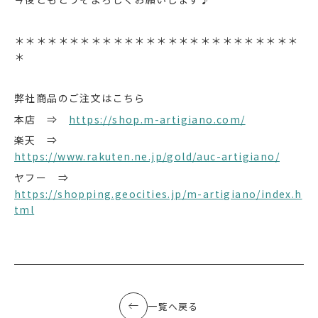
＊＊＊＊＊＊＊＊＊＊＊＊＊＊＊＊＊＊＊＊＊＊＊＊＊＊
＊
弊社商品のご注文はこちら
本店 ⇒
https://shop.m-artigiano.com/
楽天 ⇒
https://www.rakuten.ne.jp/gold/auc-artigiano/
ヤフー ⇒
https://shopping.geocities.jp/m-artigiano/index.h
tml
一覧へ戻る