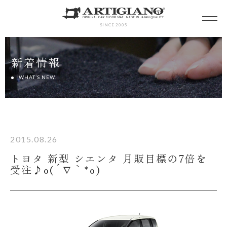
SINCE 2005
新着情報
WHAT’S NEW
2015.08.26
トヨタ 新型 シエンタ 月販目標の7倍を
受注♪o(´∇｀*o)