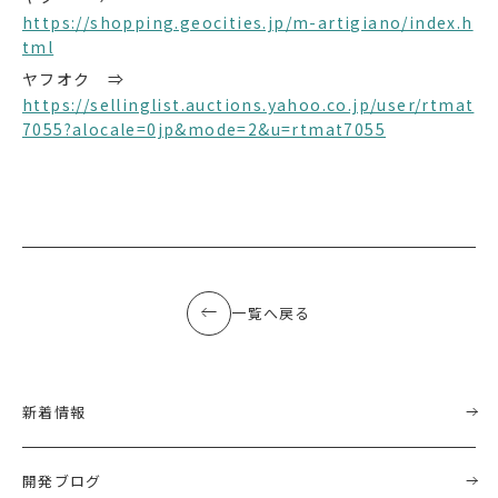
https://shopping.geocities.jp/m-artigiano/index.h
tml
ヤフオク ⇒
https://sellinglist.auctions.yahoo.co.jp/user/rtmat
7055?alocale=0jp&mode=2&u=rtmat7055
一覧へ戻る
新着情報
開発ブログ