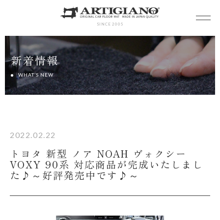
SINCE 2005
新着情報
WHAT’S NEW
2022.02.22
トヨタ 新型 ノア NOAH ヴォクシー
VOXY 90系 対応商品が完成いたしまし
た♪～好評発売中です♪～