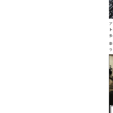
ア
ト
多
車
ラ