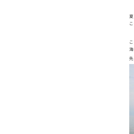
夏
こ
こ
海
先