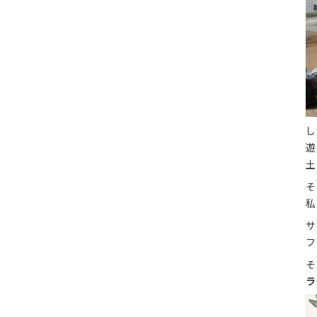
し
遊
土
そ
私
サ
フ
そ
ラ