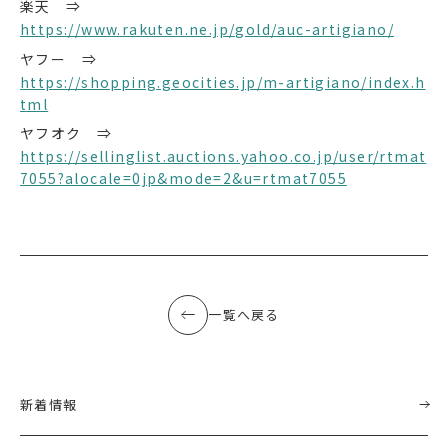
楽天 ⇒
https://www.rakuten.ne.jp/gold/auc-artigiano/
ヤフー ⇒
https://shopping.geocities.jp/m-artigiano/index.h
tml
ヤフオク ⇒
https://sellinglist.auctions.yahoo.co.jp/user/rtmat
7055?alocale=0jp&mode=2&u=rtmat7055
一覧へ戻る
新着情報