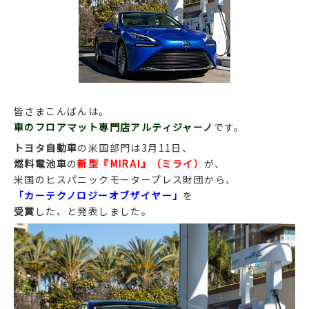
皆さまこんばんは。
車のフロアマット専門店アルティジャーノ
です。
トヨタ自動車
の米国部門は3月11日、
燃料電池車
の
新型『MIRAI』（ミライ）
が、
米国のヒスパニックモータープレス財団から、
「カーテクノロジーオブザイヤー」
を
受賞
した、と発表しました。