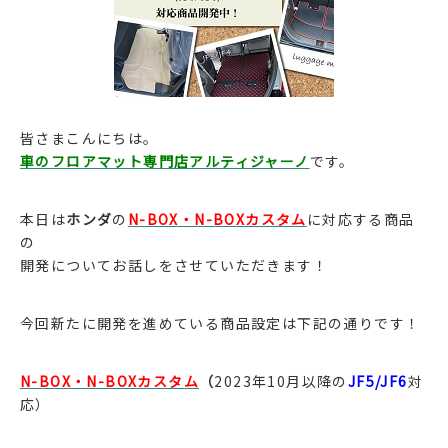
皆さまこんにちは。
車のフロアマット専門店アルティジャーノ
です。
本日は
ホンダ
の
N-BOX・N-BOXカスタム
に対応する商品
の
開発についてお話しをさせていただきます！
今回新たに開発を進めている商品設定は下記の通りです！
N-BOX・N-BOXカスタム
（
2023年10月以降の
JF5/JF6
対
応）