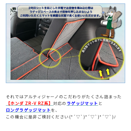
それではアルティジャーノのこだわりがたくさん詰まった
【ホンダ ZR-V RZ系】
対応の
ラゲッジマット
と
ロングラゲッジマット
を、
この機会に是非ご検討ください(*´▽`)*´▽`)*´▽`)ﾉ