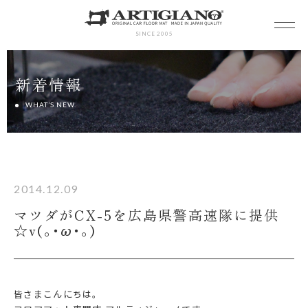
SINCE 2005
新着情報
WHAT’S NEW
2014.12.09
マツダがCX-5を広島県警高速隊に提供
☆v(｡･ω･｡)
皆さまこんにちは。