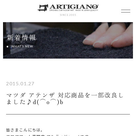
SINCE 2005
新着情報
WHAT’S NEW
2015.01.27
マツダ アテンザ 対応商品を一部改良し
ました♪d(⌒o⌒)b
皆さまこんにちは。