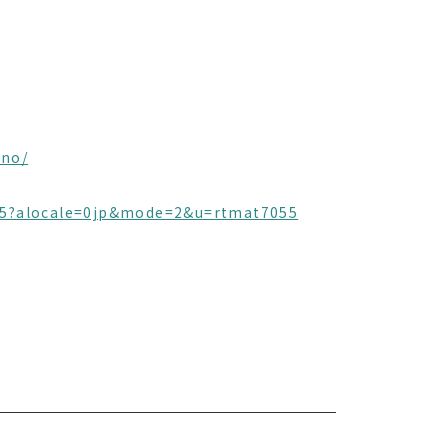
ano/
7055?alocale=0jp&mode=2&u=rtmat7055