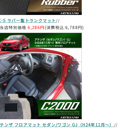
X-5 ラバー製トランクマット
//
当店特別価格
6,286円
(消費税込:6,788円)
テンザ フロアマット セダン/ワゴン GJ（H24年11月～）
//