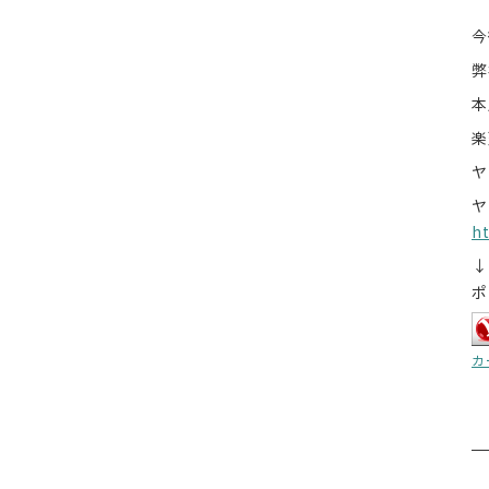
今
弊
h
↓
ポ
カ