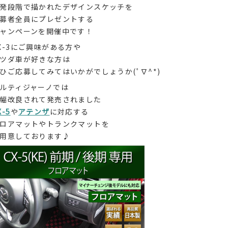
発段階で描かれたデザインスケッチを
募者全員にプレゼントする
ャンペーンを開催中です！
X-3にご興味がある方や
ツダ車が好きな方は
ひご応募してみてはいかがでしょうか(ﾟ∇^*)
ルティジャーノでは
幅改良されて発売されました
X-5
や
アテンザ
に対応する
ロアマットやトランクマットを
用意しております♪