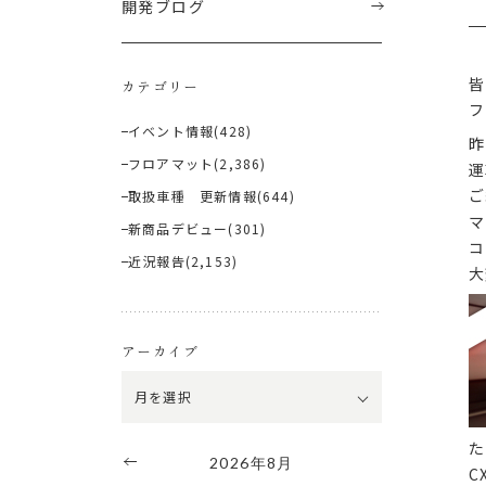
開発ブログ
皆
カテゴリー
フ
イベント情報
(428)
昨
フロアマット
(2,386)
運
ご
取扱車種 更新情報
(644)
マ
新商品デビュー
(301)
コ
近況報告
(2,153)
大
アーカイブ
た
2026年8月
C