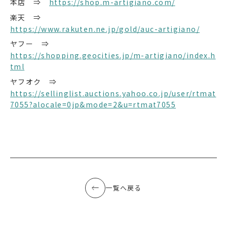
本店 ⇒
https://shop.m-artigiano.com/
楽天 ⇒
https://www.rakuten.ne.jp/gold/auc-artigiano/
ヤフー ⇒
https://shopping.geocities.jp/m-artigiano/index.h
tml
ヤフオク ⇒
https://sellinglist.auctions.yahoo.co.jp/user/rtmat
7055?alocale=0jp&mode=2&u=rtmat7055
一覧へ戻る