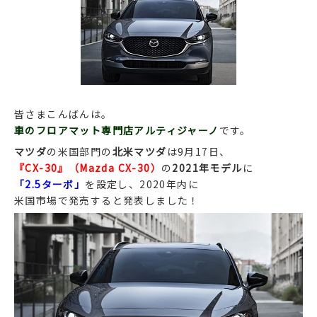
皆さまこんばんは。
車のフロアマット専門店アルティジャーノ
です。
マツダ
の米国部門の
北米マツダ
は9月17日、
『CX-30』（Mazda CX-30）
の
2021年モデル
に
「2.5ターボ」
を設定し、2020年内に
米国市場で発売すると発表しました！