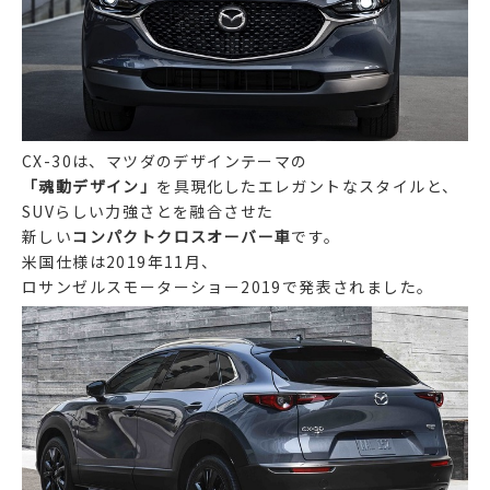
CX-30は、マツダのデザインテーマの
「魂動デザイン」
を具現化したエレガントなスタイルと、
SUVらしい力強さとを融合させた
新しい
コンパクトクロスオーバー車
です。
米国仕様は2019年11月、
ロサンゼルスモーターショー2019で発表されました。