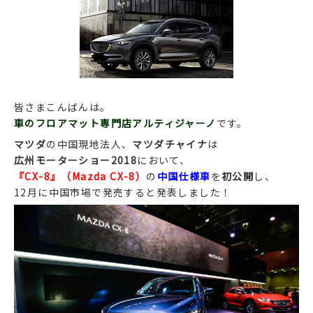
皆さまこんばんは。
車のフロアマット専門店アルティジャーノ
です。
マツダ
の中国現地法人、
マツダチャイナ
は
広州モーターショー2018
において、
『CX-8』（Mazda CX-8）
の
中国仕様車
を
初公開
し、
12月に中国市場で発売すると発表しました！