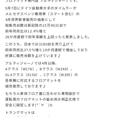
フロアマット専門店 アルティジャーノです。
5月7日にドイツ自動車大手のダイムラーが
メルセデスベンツ乗用車（スマート含む）の
4月世界新車販売の結果として
総販売台数は新記録の15万9021台で
前年同月比は12.4％増と
26か月連続で前年実績を上回ったと発表しました。
このうち、日本では3180台を売り上げて
前年同月比37.5％増と10か月連続で増加しており
好調に販売台数を上げています♪
アルティジャーノでは4月以降、
Aクラス（W176）、Bクラス（W246）、
GLAクラス（X156）、Cクラス（W205）の
各車輌に対応するフロアマットを
順次発売しております♪
もちろん車体フロア面に合わせた専用設計で
運転席のフロアマットの留め具は純正仕様で
安全に固定します(*´∀｀)ｂ
トランクマットは