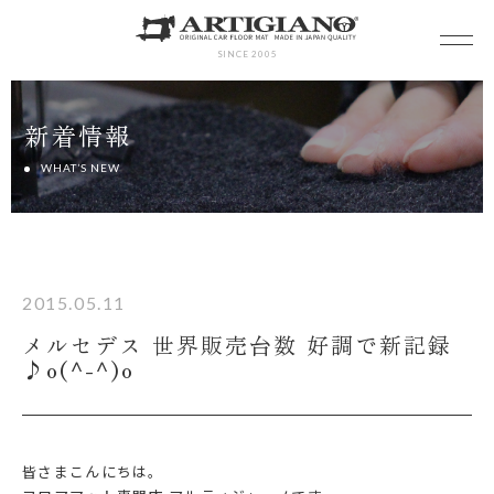
SINCE 2005
新着情報
WHAT’S NEW
2015.05.11
メルセデス 世界販売台数 好調で新記録
♪o(^-^)o
皆さまこんにちは。