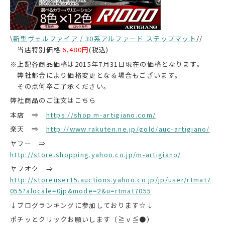
\
新型ヴェルファイア / 30系アルファード ステップマット
//
当店特別価格
6,480円
(税込)
※上記各商品価格は2015年7月31日現在の価格となります。
弊社都合により価格変更となる場合もございます。
その点何卒ご了承ください。
弊社商品のご注文はこちら
本店 ⇒
https://shop.m-artigiano.com/
楽天 ⇒
http://www.rakuten.ne.jp/gold/auc-artigiano/
ヤフー ⇒
http://store.shopping.yahoo.co.jp/m-artigiano/
ヤフオク ⇒
http://storeuser15.auctions.yahoo.co.jp/jp/user/rtmat7
055?alocale=0jp&mode=2&u=rtmat7055
↓ブログランキングに参加しております☆↓
ポチッとクリックお願いします（≧ｖ≦●）