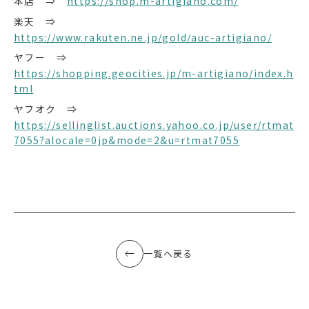
本店 ⇒
https://shop.m-artigiano.com/
楽天 ⇒
https://www.rakuten.ne.jp/gold/auc-artigiano/
ヤフー ⇒
https://shopping.geocities.jp/m-artigiano/index.h
tml
ヤフオク ⇒
https://sellinglist.auctions.yahoo.co.jp/user/rtmat
7055?alocale=0jp&mode=2&u=rtmat7055
一覧へ戻る