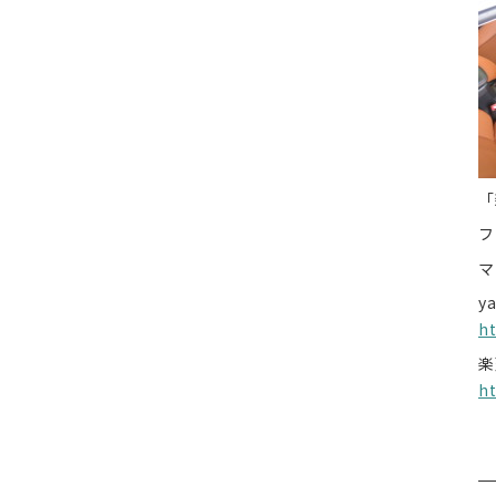
「
フ
マ
y
h
楽
h