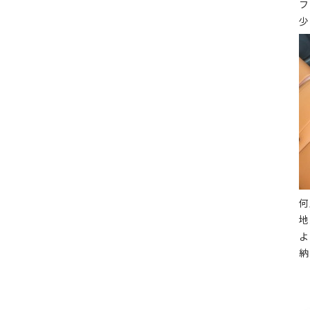
フ
少
何
地
よ
納