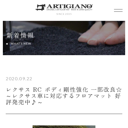
SINCE 2005
新着情報
WHAT’S NEW
2020.09.22
レクサス RC ボディ剛性強化 一部改良☆
～レクサス車に対応するフロアマット 好
評発売中♪～