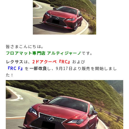
皆さまこんにちは。
フロアマット専門店 アルティジャーノ
です。
レクサス
は、
2ドアクーペ『RC』
および
『RC F』
を
一部改良
し、9月17日より販売を開始しまし
た！