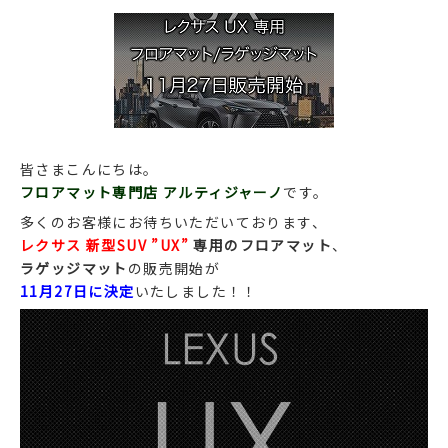
皆さまこんにちは。
フロアマット専門店 アルティジャーノ
です。
多くのお客様にお待ちいただいております、
レクサス 新型SUV ”UX”
専用のフロアマット
、
ラゲッジマット
の販売開始が
11月27日に決定
いたしました！！