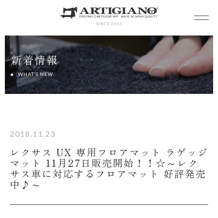
SINCE 2005
新着情報
WHAT’S NEW
2018.11.23
レクサス UX 専用フロアマット ラゲッジ
マット 11月27日販売開始！！☆～レク
サス車に対応するフロアマット 好評発売
中♪～