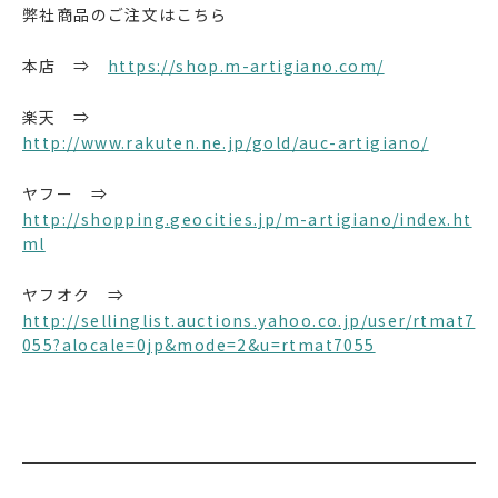
弊社商品のご注文はこちら
本店 ⇒
https://shop.m-artigiano.com/
楽天 ⇒
http://www.rakuten.ne.jp/gold/auc-artigiano/
ヤフー ⇒
http://shopping.geocities.jp/m-artigiano/index.ht
ml
ヤフオク ⇒
http://sellinglist.auctions.yahoo.co.jp/user/rtmat7
055?alocale=0jp&mode=2&u=rtmat7055