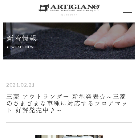
SINCE 2005
新着情報
WHAT’S NEW
2021.02.21
三菱 アウトランダー 新型発表☆～三菱
のさまざまな車種に対応するフロアマッ
ト 好評発売中♪～