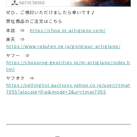
ぜひ、ご検討いただけましたら幸いです♪
弊社商品のご注文はこちら
本店 ⇒
https://shop.m-artigiano.com/
楽天 ⇒
https://www.rakuten.ne.jp/gold/auc-artigiano/
ヤフー ⇒
https://shopping.geocities.jp/m-artigiano/index.h
tml
ヤフオク ⇒
https://sellinglist.auctions.yahoo.co.jp/user/rtmat
7055?alocale=0jp&mode=2&u=rtmat7055