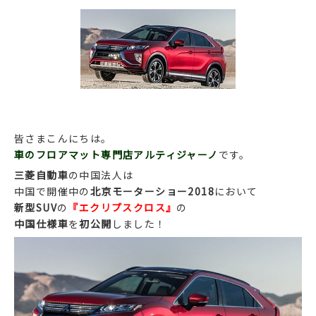
皆さまこんにちは。
車のフロアマット専門店アルティジャーノ
です。
三菱自動車
の中国法人は
中国で開催中の
北京モーターショー2018
において
新型SUV
の
『エクリプスクロス』
の
中国仕様車
を
初公開
しました！