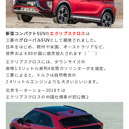
新型コンパクトSUV
の
エクリプスクロス
は
三菱の
グローバルSUV
として開発されました。
日本をはじめ、欧州や米国、オーストラリアなど、
世界およそ80か国に順次投入されます（＾＾）
エクリプスクロスには、ダウンサイズの
直噴1.5リットル直列4気筒ガソリンターボを設定。
三菱によると、トルクは自然吸気の
2.4リットルエンジンよりも大きいといいます。
北京モーターショー2018では
エクリプスクロスの中国仕様車が初公開♪