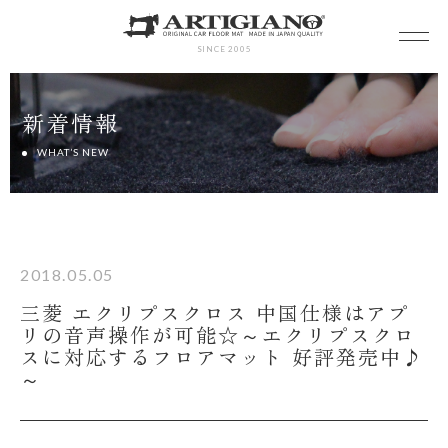
SINCE 2005
新着情報
WHAT’S NEW
2018.05.05
三菱 エクリプスクロス 中国仕様はアプ
リの音声操作が可能☆～エクリプスクロ
スに対応するフロアマット 好評発売中♪
～