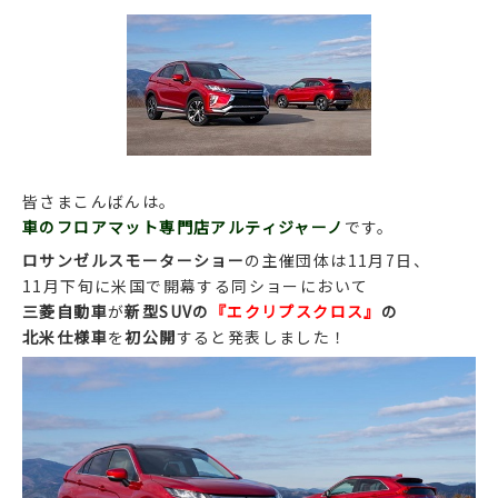
皆さまこんばんは。
車のフロアマット専門店アルティジャーノ
です。
ロサンゼルスモーターショー
の主催団体は11月7日、
11月下旬に米国で開幕する同ショーにおいて
三菱自動車
が
新型SUVの
『エクリプスクロス』
の
北米仕様車
を
初公開
すると発表しました！