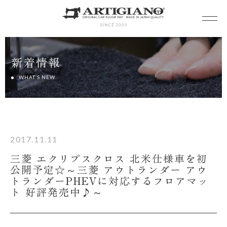
SINCE 2005
新着情報
WHAT’S NEW
2017.11.11
三菱 エクリプスクロス 北米仕様車を初
公開予定☆～三菱 アウトランダー アウ
トランダーPHEVに対応するフロアマッ
ト 好評発売中♪～