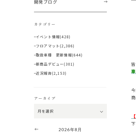
開発ブログ
カテゴリー
イベント情報
(428)
フロアマット
(2,386)
取扱車種 更新情報
(644)
皆
新商品デビュー
(301)
車
近況報告
(2,153)
今
商
アーカイブ
【
下
2026年8月