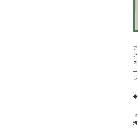
ア
足
ス
二
し
◆
『
汚