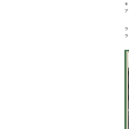
キ
ア
ラ
ラ