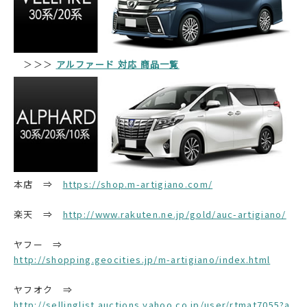
＞＞＞
アルファード 対応 商品一覧
本店 ⇒
https://shop.m-artigiano.com/
楽天 ⇒
http://www.rakuten.ne.jp/gold/auc-artigiano/
ヤフー ⇒
http://shopping.geocities.jp/m-artigiano/index.html
ヤフオク ⇒
http://sellinglist.auctions.yahoo.co.jp/user/rtmat7055?a