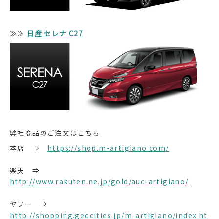
≫≫
日産 セレナ C27
弊社商品のご注文はこちら
本店 ⇒
https://shop.m-artigiano.com/
楽天 ⇒
http://www.rakuten.ne.jp/gold/auc-artigiano/
ヤフー ⇒
http://shopping.geocities.jp/m-artigiano/index.ht