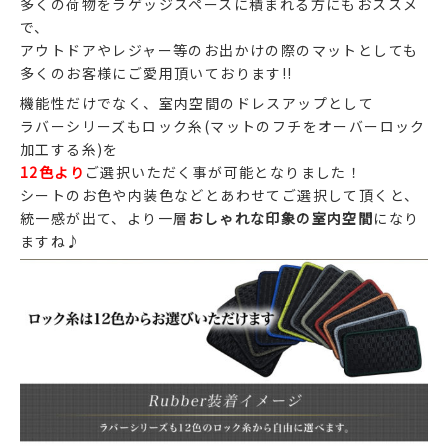
多くの荷物をラゲッジスペースに積まれる方にもおススメ
で、
アウトドアやレジャー等のお出かけの際のマットとしても
多くのお客様にご愛用頂いております!!
機能性だけでなく、室内空間のドレスアップとして
ラバーシリーズもロック糸(マットのフチをオーバーロック
加工する糸)を
12色より
ご選択いただく事が可能となりました！
シートのお色や内装色などとあわせてご選択して頂くと、
統一感が出て、より一層
おしゃれな印象の室内空間
になり
ますね♪