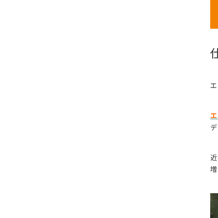
エ
エ
デ
近
増