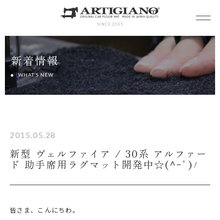
SINCE 2005
新着情報
WHAT’S NEW
2015.05.28
新型 ヴェルファイア / 30系 アルファー
ド 助手席用ラグマット開発中☆(^ｰﾟ)ﾉ
皆さま、こんにちわ。