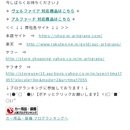
今しばらくお待ちください♪
＊
ヴェルファイア 対応商品はこちら
＊
＊
アルファード 対応商品はこちら
＊
＜＜ ↓↓ 弊社各サイト ↓↓ ＞＞
本店サイト ⇒
https://shop.m-artigiano.com/
楽天 ⇒
http://www.rakuten.ne.jp/gold/auc-artigiano/
ヤフー ⇒
http://store.shopping.yahoo.co.jp/m-artigiano/
ヤフオク ⇒
http://storeuser15.auctions.yahoo.co.jp/jp/user/rtmat7
055?alocale=0jp&mode=2&u=rtmat7055
↓ブログランキングに参加しております！↓
ヾ(●´□｀●)ﾉ【ポチッとクリックお願いします】ヾ(○´■｀
○)ﾉ”
カー用品・装備 ブログランキングへ