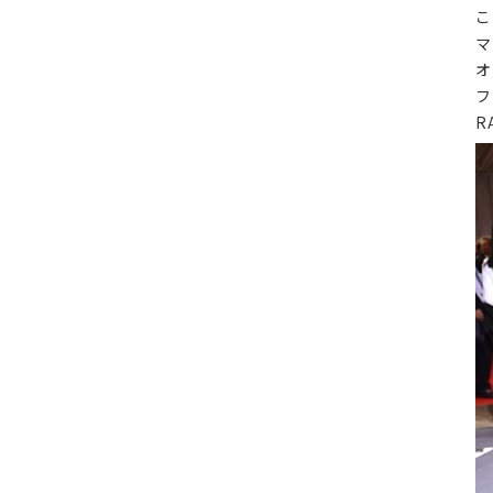
こ
マ
オ
フ
R