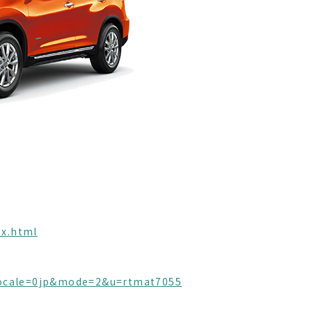
ex.html
?alocale=0jp&mode=2&u=rtmat7055