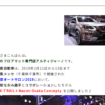
さまこんばんは。
のフロアマット専門店アルティジャーノ
です。
産自動車
は、2019年1月11日から13日まで
張メッセ
（千葉県千葉市）で開催された
京オートサロン2019
において、
坂なおみ選手
と
コラボレーション
したモデル
X-TRAIL＋Naomi Osaka Concept』
を公開しました♪