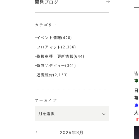
開発ブログ
カテゴリー
イベント情報
(428)
フロアマット
(2,386)
取扱車種 更新情報
(644)
新商品デビュー
(301)
皆
近況報告
(2,153)
車
日
幕
アーカイブ
東
大
『
2026年8月