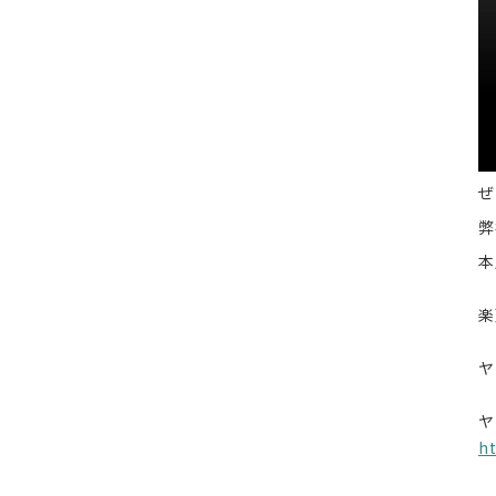
ぜ
弊
h