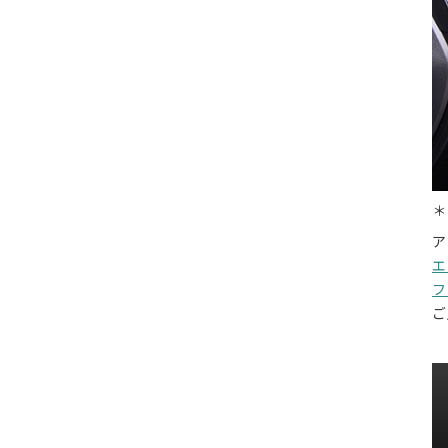
＊
ア
エ
フ
ご