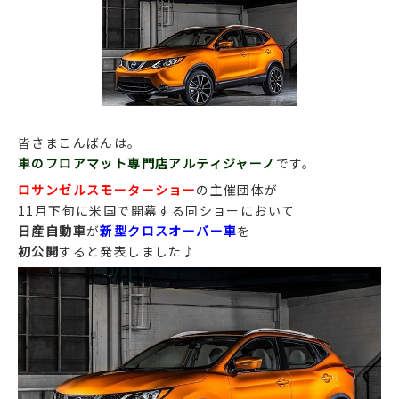
皆さまこんばんは。
車のフロアマット専門店アルティジャーノ
です。
ロサンゼルスモーターショー
の主催団体が
11月下旬に米国で開幕する同ショーにおいて
日産自動車
が
新型クロスオーバー車
を
初公開
すると発表しました♪