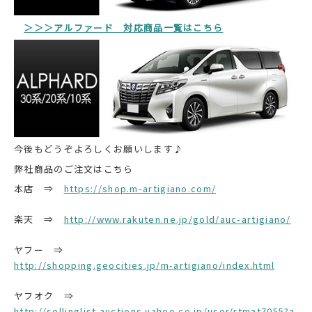
＞＞＞アルファード 対応商品一覧はこちら
今後もどうぞよろしくお願いします♪
弊社商品のご注文はこちら
本店 ⇒
https://shop.m-artigiano.com/
楽天 ⇒
http://www.rakuten.ne.jp/gold/auc-artigiano/
ヤフー ⇒
http://shopping.geocities.jp/m-artigiano/index.html
ヤフオク ⇒
http://sellinglist.auctions.yahoo.co.jp/user/rtmat7055?a