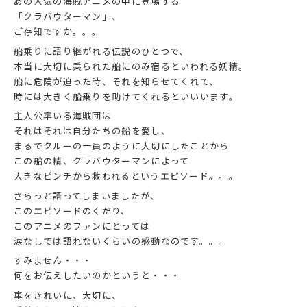
あの人気の海賊アニメの中に登場する
「クラバウターマン」、
ご存知ですか。。。
船乗りに語り継がれる伝説のひとつで、
本当に大切に乗られた船にのみ宿るといわれる妖精。
船に危険が迫った時、それを知らせてくれて、
時には大きく船乗りを助けてくれるといいいます。
主人公率いる海賊団は
それはそれは自分たちの船を愛し、
まるでクルーの一員のように大切にしたことから
この船の精、クラバウターマンによって
大きなピンチから救われるというエピソード。。。
さらっと語ってしまいましたが、
このエピソードのくだり、
このアニメのファンにとっては
涙なしでは語れないくらいの感動なのです。。。
すみません・・・
何をお伝えしたいのかというと・・・
車をきれいに、大切に、