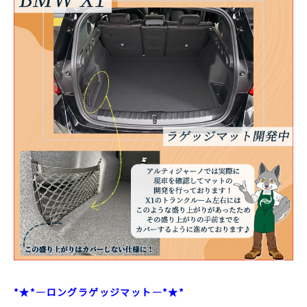
*★*―ロングラゲッジマット―*★*