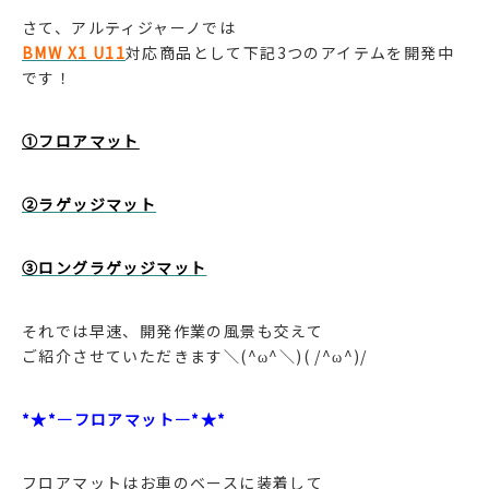
さて、アルティジャーノでは
BMW X1 U11
対応商品として下記3つのアイテムを開発中
です！
①フロアマット
②ラゲッジマット
③ロングラゲッジマット
それでは早速、開発作業の風景も交えて
ご紹介させていただきます＼(^ω^＼)( /^ω^)/
*★*―フロアマット―*★*
フロアマットはお車のベースに装着して