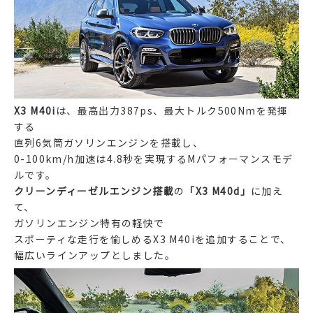
X3 M40i
は、最高出力387ps、最大トルク500Nmを発揮
する
直列6気筒ガソリンエンジンを搭載し、
0-100km/h加速は4.8秒を実現するMパフォーマンスモデ
ルです。
クリーンディーゼルエンジン搭載
の
「X3 M40d」
に加え
て、
ガソリンエンジン特有の軽快で
スポーティな走行を愉しめるX3 M40iを追加することで、
幅広いラインアップとしました。