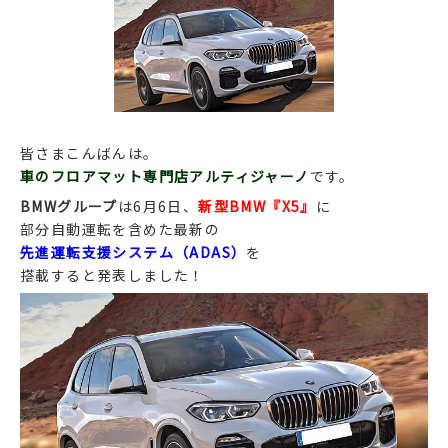
皆さまこんばんは。
車のフロアマット専門店アルティジャーノ
です。
BMWグループ
は6月6日、
新型BMW『X5』
に
部分自動運転を含めた最新の
先進運転支援システム（ADAS）
を
搭載すると発表しました！