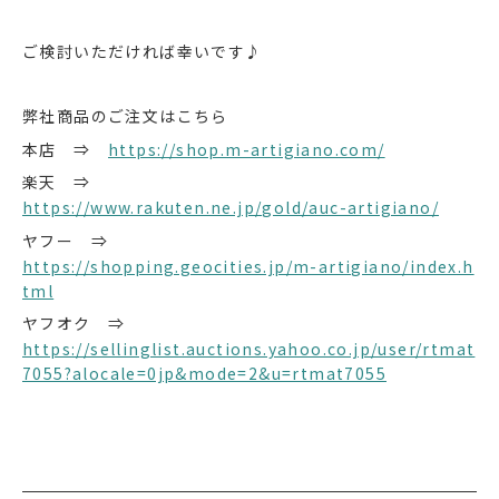
ご検討いただければ幸いです♪
弊社商品のご注文はこちら
本店 ⇒
https://shop.m-artigiano.com/
楽天 ⇒
https://www.rakuten.ne.jp/gold/auc-artigiano/
ヤフー ⇒
https://shopping.geocities.jp/m-artigiano/index.h
tml
ヤフオク ⇒
https://sellinglist.auctions.yahoo.co.jp/user/rtmat
7055?alocale=0jp&mode=2&u=rtmat7055