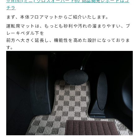
※MINI(ミニ) クロスオーバー F60 商品開発レポートはコ
チラ
まず、本体フロアマットからご紹介いたします。
運転席マットは、もっとも砂利や汚れの溜まりやすい、ブ
レーキペダル下を
前方へ大きく延長し、機能性を高めた設計になっておりま
す。